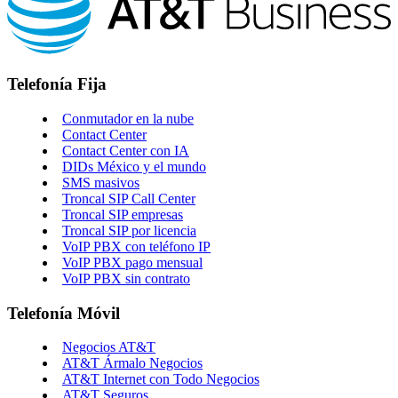
Telefonía Fija
Conmutador en la nube
Contact Center
Contact Center con IA
DIDs México y el mundo
SMS masivos
Troncal SIP Call Center
Troncal SIP empresas
Troncal SIP por licencia
VoIP PBX con teléfono IP
VoIP PBX pago mensual
VoIP PBX sin contrato
Telefonía Móvil
Negocios AT&T
AT&T Ármalo Negocios
AT&T Internet con Todo Negocios
AT&T Seguros