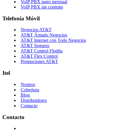
VoIP PBX pago mensual
VoIP PBX sin contrato
Telefonía Móvil
Negocios AT&T
AT&T Ármalo Negocios
AT&T Internet con Todo Negocios
AT&T Seguros
AT&T Control Flotilla
AT&T Flex Control
Promociones AT&T
Itel
Nostros
Cobertura
Blog
Distribuidores
Contacto
Contacto