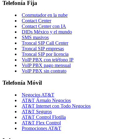
Telefonía Fija
Conmutador en la nube
Contact Center
Contact Center con IA
DIDs México y el mundo
SMS masivos
Troncal SIP Call Center
Troncal SIP empresas
Troncal SIP por licencia
VoIP PBX con teléfono IP
VoIP PBX pago mensual
VoIP PBX sin contrato
Telefonía Móvil
Negocios AT&T
AT&T Ármalo Negocios
AT&T Internet con Todo Negocios
AT&T Seguros
AT&T Control Flotilla
AT&T Flex Control
Promociones AT&T