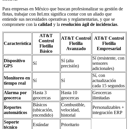
Para empresas en México que buscan profesionalizar su gestión de
flotas, trabajar con Itel.mx significa contar con un aliado que
entiende sus necesidades operativas y reglamentarias, y que se
compromete con la
calidad
y la
resolución ágil de incidencias
.
AT&T
AT&T Control
AT&T Control
Control
Característica
Flotilla
Flotilla
Flotilla
Avanzado
Empresarial
Básico
Sí (resistente, con
Dispositivo
Sí (alta
Sí
sensores
GPS
precisión)
adicionales)
Sí, con
Monitoreo en
Sí
Sí
actualización
tiempo real
cada 15 segundos
Alarma por
Hasta 3
Hasta 10
Geocercas
geocerca
geocercas
geocercas
ilimitadas
Básicos
Combustible,
Reportes
Personalizables +
(ubicación,
velocidad,
automáticos
integración ERP
encendido)
historial
Soporte
Estándar
Prioritario
técnico