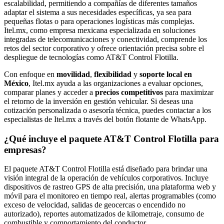
escalabilidad, permitiendo a compañías de diferentes tamaños
adaptar el sistema a sus necesidades específicas, ya sea para
pequeñas flotas o para operaciones logísticas más complejas.
Itel.mx, como empresa mexicana especializada en soluciones
integradas de telecomunicaciones y conectividad, comprende los
retos del sector corporativo y ofrece orientación precisa sobre el
despliegue de tecnologías como AT&T Control Flotilla.
Con enfoque en
movilidad
,
flexibilidad
y
soporte local en
México
, Itel.mx ayuda a las organizaciones a evaluar opciones,
comparar planes y acceder a
precios competitivos
para maximizar
el retorno de la inversión en gestión vehicular. Si deseas una
cotización personalizada o asesoría técnica, puedes contactar a los
especialistas de Itel.mx a través del botón flotante de WhatsApp.
¿Qué incluye el paquete AT&T Control Flotilla para
empresas?
El paquete AT&T Control Flotilla está diseñado para brindar una
visión integral de la operación de vehículos corporativos. Incluye
dispositivos de rastreo GPS de alta precisión, una plataforma web y
móvil para el monitoreo en tiempo real, alertas programables (como
exceso de velocidad, salidas de geocercas o encendido no
autorizado), reportes automatizados de kilometraje, consumo de
combustible y comportamiento del conductor.