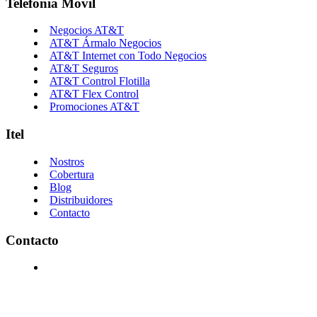
Telefonía Móvil
Negocios AT&T
AT&T Ármalo Negocios
AT&T Internet con Todo Negocios
AT&T Seguros
AT&T Control Flotilla
AT&T Flex Control
Promociones AT&T
Itel
Nostros
Cobertura
Blog
Distribuidores
Contacto
Contacto