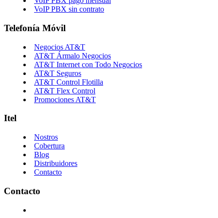
VoIP PBX pago mensual
VoIP PBX sin contrato
Telefonía Móvil
Negocios AT&T
AT&T Ármalo Negocios
AT&T Internet con Todo Negocios
AT&T Seguros
AT&T Control Flotilla
AT&T Flex Control
Promociones AT&T
Itel
Nostros
Cobertura
Blog
Distribuidores
Contacto
Contacto