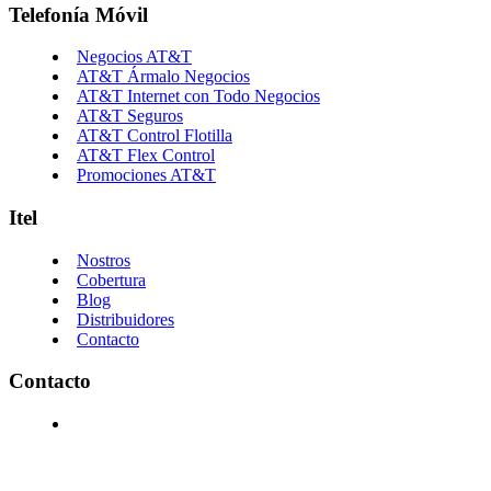
Telefonía Móvil
Negocios AT&T
AT&T Ármalo Negocios
AT&T Internet con Todo Negocios
AT&T Seguros
AT&T Control Flotilla
AT&T Flex Control
Promociones AT&T
Itel
Nostros
Cobertura
Blog
Distribuidores
Contacto
Contacto