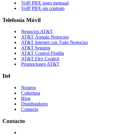
VoIP PBX pago mensual
VoIP PBX sin contrato
Telefonía Móvil
Negocios AT&T
AT&T Ármalo Negocios
AT&T Internet con Todo Negocios
AT&T Seguros
AT&T Control Flotilla
AT&T Flex Control
Promociones AT&T
Itel
Nostros
Cobertura
Blog
Distribuidores
Contacto
Contacto