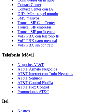
Conmutador en la nube
Contact Center
Contact Center con IA
DIDs México y el mundo
SMS masivos
Troncal SIP Call Center
Troncal SIP empresas
Troncal SIP por licencia
VoIP PBX con teléfono IP
VoIP PBX pago mensual
VoIP PBX sin contrato
Telefonía Móvil
Negocios AT&T
AT&T Ármalo Negocios
AT&T Internet con Todo Negocios
AT&T Seguros
AT&T Control Flotilla
AT&T Flex Control
Promociones AT&T
Itel
Nostros