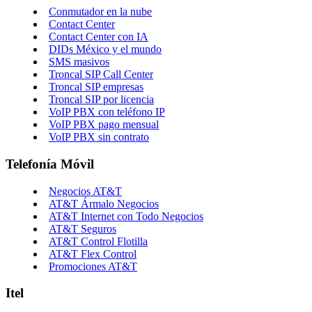
Conmutador en la nube
Contact Center
Contact Center con IA
DIDs México y el mundo
SMS masivos
Troncal SIP Call Center
Troncal SIP empresas
Troncal SIP por licencia
VoIP PBX con teléfono IP
VoIP PBX pago mensual
VoIP PBX sin contrato
Telefonía Móvil
Negocios AT&T
AT&T Ármalo Negocios
AT&T Internet con Todo Negocios
AT&T Seguros
AT&T Control Flotilla
AT&T Flex Control
Promociones AT&T
Itel