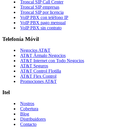
Troncal SIP Call Center
Troncal SIP empresas
Troncal SIP por licencia
VoIP PBX con teléfono IP
VoIP PBX pago mensual
VoIP PBX sin contrato
Telefonía Móvil
Negocios AT&T
AT&T Ármalo Negocios
AT&T Internet con Todo Negocios
AT&T Seguros
AT&T Control Flotilla
AT&T Flex Control
Promociones AT&T
Itel
Nostros
Cobertura
Blog
Distribuidores
Contacto