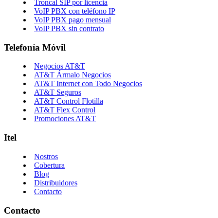
Troncal SIP por licencia
VoIP PBX con teléfono IP
VoIP PBX pago mensual
VoIP PBX sin contrato
Telefonía Móvil
Negocios AT&T
AT&T Ármalo Negocios
AT&T Internet con Todo Negocios
AT&T Seguros
AT&T Control Flotilla
AT&T Flex Control
Promociones AT&T
Itel
Nostros
Cobertura
Blog
Distribuidores
Contacto
Contacto