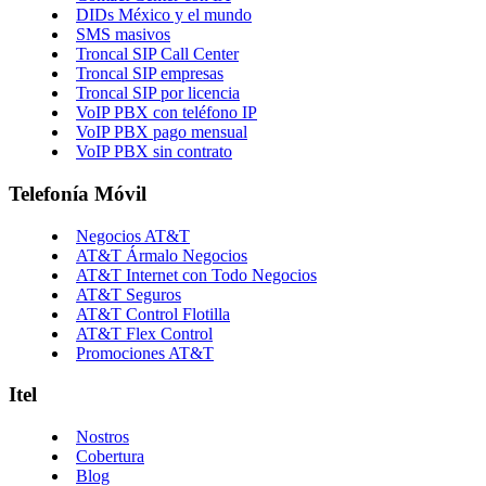
DIDs México y el mundo
SMS masivos
Troncal SIP Call Center
Troncal SIP empresas
Troncal SIP por licencia
VoIP PBX con teléfono IP
VoIP PBX pago mensual
VoIP PBX sin contrato
Telefonía Móvil
Negocios AT&T
AT&T Ármalo Negocios
AT&T Internet con Todo Negocios
AT&T Seguros
AT&T Control Flotilla
AT&T Flex Control
Promociones AT&T
Itel
Nostros
Cobertura
Blog