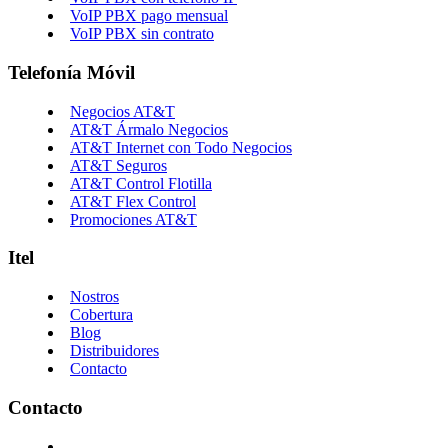
VoIP PBX pago mensual
VoIP PBX sin contrato
Telefonía Móvil
Negocios AT&T
AT&T Ármalo Negocios
AT&T Internet con Todo Negocios
AT&T Seguros
AT&T Control Flotilla
AT&T Flex Control
Promociones AT&T
Itel
Nostros
Cobertura
Blog
Distribuidores
Contacto
Contacto