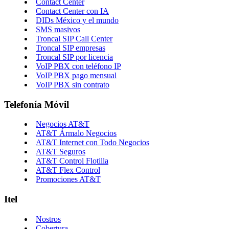
Contact Center
Contact Center con IA
DIDs México y el mundo
SMS masivos
Troncal SIP Call Center
Troncal SIP empresas
Troncal SIP por licencia
VoIP PBX con teléfono IP
VoIP PBX pago mensual
VoIP PBX sin contrato
Telefonía Móvil
Negocios AT&T
AT&T Ármalo Negocios
AT&T Internet con Todo Negocios
AT&T Seguros
AT&T Control Flotilla
AT&T Flex Control
Promociones AT&T
Itel
Nostros
Cobertura