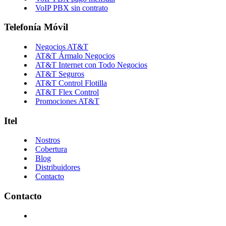
VoIP PBX sin contrato
Telefonía Móvil
Negocios AT&T
AT&T Ármalo Negocios
AT&T Internet con Todo Negocios
AT&T Seguros
AT&T Control Flotilla
AT&T Flex Control
Promociones AT&T
Itel
Nostros
Cobertura
Blog
Distribuidores
Contacto
Contacto