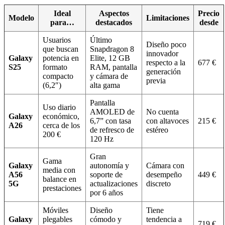
Ideal
Aspectos
Precio
Modelo
Limitaciones
para…
destacados
desde
Usuarios
Último
Diseño poco
que buscan
Snapdragon 8
innovador
Galaxy
potencia en
Elite, 12 GB
respecto a la
677 €
S25
formato
RAM, pantalla
generación
compacto
y cámara de
previa
(6,2″)
alta gama
Pantalla
Uso diario
AMOLED de
No cuenta
Galaxy
económico,
6,7” con tasa
con altavoces
215 €
A26
cerca de los
de refresco de
estéreo
200 €
120 Hz
Gran
Gama
Galaxy
autonomía y
Cámara con
media con
A56
soporte de
desempeño
449 €
balance en
5G
actualizaciones
discreto
prestaciones
por 6 años
Móviles
Diseño
Tiene
Galaxy
plegables
cómodo y
tendencia a
719 €