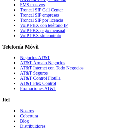
SMS masivos
Troncal SIP Call Center
Troncal SIP empresas
Troncal SIP por licencia
VoIP PBX con teléfono IP
VoIP PBX pago mensual
VoIP PBX sin contrato
Telefonía Móvil
Negocios AT&T
AT&T Ármalo Negocios
AT&T Internet con Todo Negocios
AT&T Seguros
AT&T Control Flotilla
AT&T Flex Control
Promociones AT&T
Itel
Nostros
Cobertura
Blog
Distribuidores