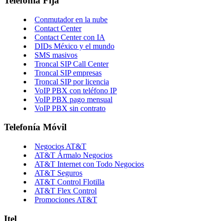
Telefonía Fija
Conmutador en la nube
Contact Center
Contact Center con IA
DIDs México y el mundo
SMS masivos
Troncal SIP Call Center
Troncal SIP empresas
Troncal SIP por licencia
VoIP PBX con teléfono IP
VoIP PBX pago mensual
VoIP PBX sin contrato
Telefonía Móvil
Negocios AT&T
AT&T Ármalo Negocios
AT&T Internet con Todo Negocios
AT&T Seguros
AT&T Control Flotilla
AT&T Flex Control
Promociones AT&T
Itel