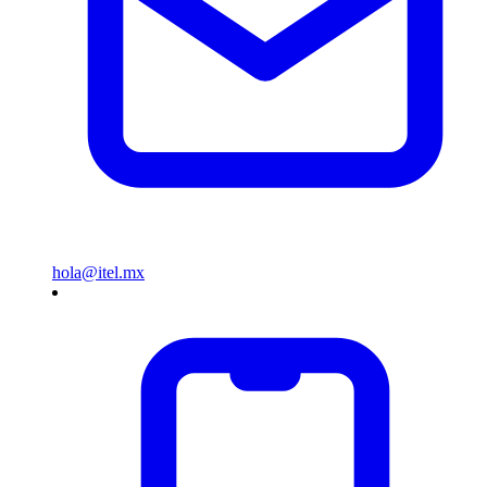
hola@itel.mx