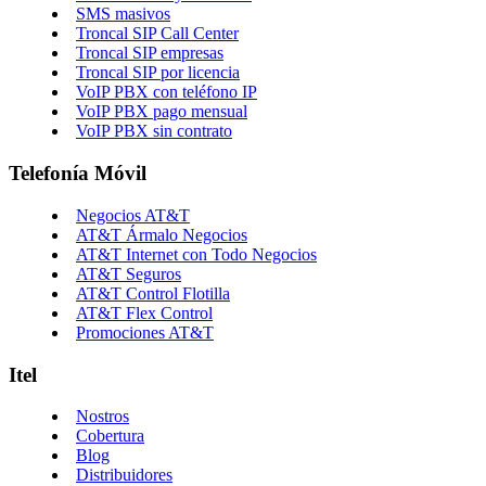
SMS masivos
Troncal SIP Call Center
Troncal SIP empresas
Troncal SIP por licencia
VoIP PBX con teléfono IP
VoIP PBX pago mensual
VoIP PBX sin contrato
Telefonía Móvil
Negocios AT&T
AT&T Ármalo Negocios
AT&T Internet con Todo Negocios
AT&T Seguros
AT&T Control Flotilla
AT&T Flex Control
Promociones AT&T
Itel
Nostros
Cobertura
Blog
Distribuidores