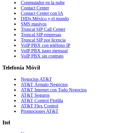
Conmutador en la nube
Contact Center
Contact Center con IA
DIDs México y el mundo
SMS masivos
Troncal SIP Call Center
Troncal SIP empresas
Troncal SIP por licencia
VoIP PBX con teléfono IP
VoIP PBX pago mensual
VoIP PBX sin contrato
Telefonía Móvil
Negocios AT&T
AT&T Ármalo Negocios
AT&T Internet con Todo Negocios
AT&T Seguros
AT&T Control Flotilla
AT&T Flex Control
Promociones AT&T
Itel