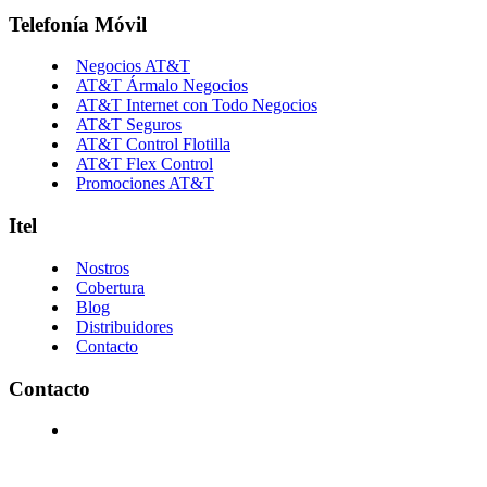
Telefonía Móvil
Negocios AT&T
AT&T Ármalo Negocios
AT&T Internet con Todo Negocios
AT&T Seguros
AT&T Control Flotilla
AT&T Flex Control
Promociones AT&T
Itel
Nostros
Cobertura
Blog
Distribuidores
Contacto
Contacto