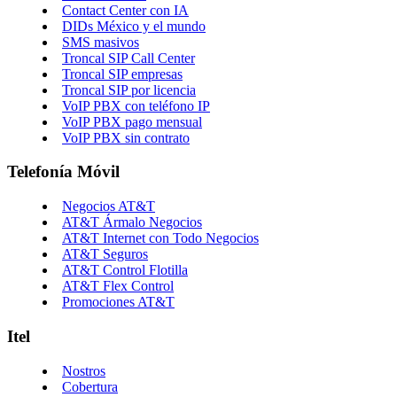
Contact Center con IA
DIDs México y el mundo
SMS masivos
Troncal SIP Call Center
Troncal SIP empresas
Troncal SIP por licencia
VoIP PBX con teléfono IP
VoIP PBX pago mensual
VoIP PBX sin contrato
Telefonía Móvil
Negocios AT&T
AT&T Ármalo Negocios
AT&T Internet con Todo Negocios
AT&T Seguros
AT&T Control Flotilla
AT&T Flex Control
Promociones AT&T
Itel
Nostros
Cobertura