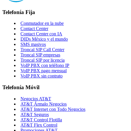
Telefonía Fija
Conmutador en la nube
Contact Center
Contact Center con IA
DIDs México y el mundo
SMS masivos
Troncal SIP Call Center
Troncal SIP empresas
Troncal SIP por licencia
VoIP PBX con teléfono IP
VoIP PBX pago mensual
VoIP PBX sin contrato
Telefonía Móvil
Negocios AT&T
AT&T Ármalo Negocios
AT&T Internet con Todo Negocios
AT&T Seguros
AT&T Control Flotilla
AT&T Flex Control
Promociones AT&T