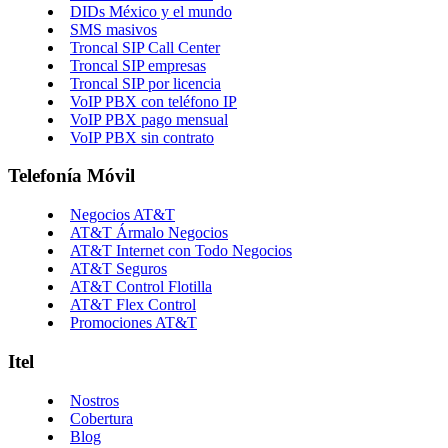
DIDs México y el mundo
SMS masivos
Troncal SIP Call Center
Troncal SIP empresas
Troncal SIP por licencia
VoIP PBX con teléfono IP
VoIP PBX pago mensual
VoIP PBX sin contrato
Telefonía Móvil
Negocios AT&T
AT&T Ármalo Negocios
AT&T Internet con Todo Negocios
AT&T Seguros
AT&T Control Flotilla
AT&T Flex Control
Promociones AT&T
Itel
Nostros
Cobertura
Blog