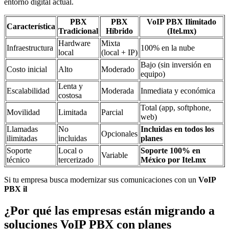
entorno digital actual.
PBX
PBX
VoIP PBX Ilimitado
Característica
Tradicional
Híbrido
(Itel.mx)
Hardware
Mixta
Infraestructura
100% en la nube
local
(local + IP)
Bajo (sin inversión en
Costo inicial
Alto
Moderado
equipo)
Lenta y
Escalabilidad
Moderada
Inmediata y económica
costosa
Total (app, softphone,
Movilidad
Limitada
Parcial
web)
Llamadas
No
Incluidas en todos los
Opcionales
ilimitadas
incluidas
planes
Soporte
Local o
Soporte 100% en
Variable
técnico
tercerizado
México por Itel.mx
Si tu empresa busca modernizar sus comunicaciones con un
VoIP
PBX il
¿Por qué las empresas están migrando a
soluciones VoIP PBX con planes