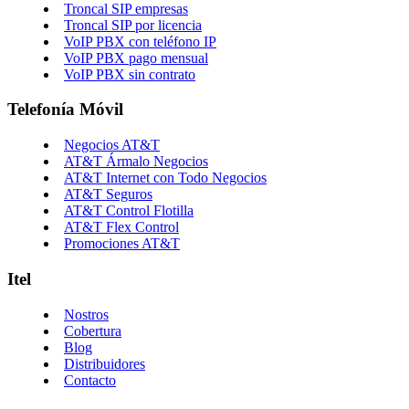
Troncal SIP empresas
Troncal SIP por licencia
VoIP PBX con teléfono IP
VoIP PBX pago mensual
VoIP PBX sin contrato
Telefonía Móvil
Negocios AT&T
AT&T Ármalo Negocios
AT&T Internet con Todo Negocios
AT&T Seguros
AT&T Control Flotilla
AT&T Flex Control
Promociones AT&T
Itel
Nostros
Cobertura
Blog
Distribuidores
Contacto