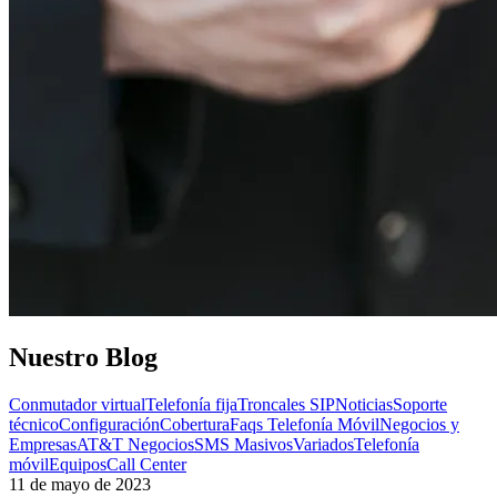
Nuestro
Blog
Conmutador virtual
Telefonía fija
Troncales SIP
Noticias
Soporte
técnico
Configuración
Cobertura
Faqs Telefonía Móvil
Negocios y
Empresas
AT&T Negocios
SMS Masivos
Variados
Telefonía
móvil
Equipos
Call Center
11 de mayo de 2023