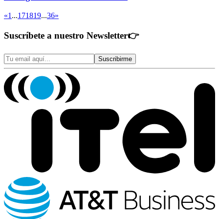
«
1
...
17
18
19
...
36
»
Suscríbete a nuestro Newsletter
👉
Suscribirme