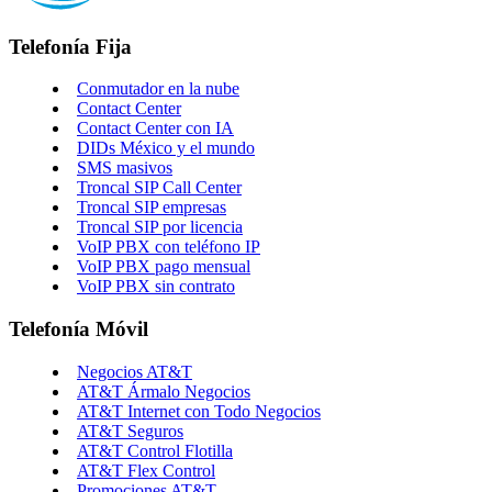
Telefonía Fija
Conmutador en la nube
Contact Center
Contact Center con IA
DIDs México y el mundo
SMS masivos
Troncal SIP Call Center
Troncal SIP empresas
Troncal SIP por licencia
VoIP PBX con teléfono IP
VoIP PBX pago mensual
VoIP PBX sin contrato
Telefonía Móvil
Negocios AT&T
AT&T Ármalo Negocios
AT&T Internet con Todo Negocios
AT&T Seguros
AT&T Control Flotilla
AT&T Flex Control
Promociones AT&T