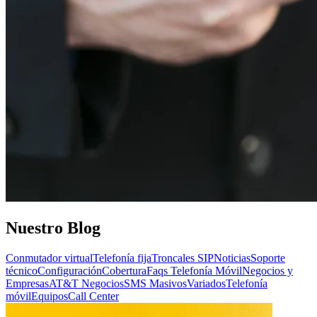
Nuestro
Blog
Conmutador virtual
Telefonía fija
Troncales SIP
Noticias
Soporte
técnico
Configuración
Cobertura
Faqs Telefonía Móvil
Negocios y
Empresas
AT&T Negocios
SMS Masivos
Variados
Telefonía
móvil
Equipos
Call Center