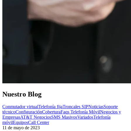
Nuestro
Blog
Conmutador virtual
Telefonía fija
Troncales SIP
Noticias
Soporte
técnico
Configuración
Cobertura
Faqs Telefonía Móvil
Negocios y
Empresas
AT&T Negocios
SMS Masivos
Variados
Telefonía
móvil
Equipos
Call Center
11 de mayo de 2023