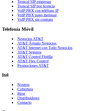
Troncal SIP empresas
Troncal SIP por licencia
VoIP PBX con teléfono IP
VoIP PBX pago mensual
VoIP PBX sin contrato
Telefonía Móvil
Negocios AT&T
AT&T Ármalo Negocios
AT&T Internet con Todo Negocios
AT&T Seguros
AT&T Control Flotilla
AT&T Flex Control
Promociones AT&T
Itel
Nostros
Cobertura
Blog
Distribuidores
Contacto